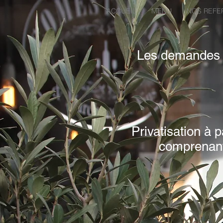
ACCUEIL
MENU
NOS REFE
Les demandes de
Privatisation à
comprenant 