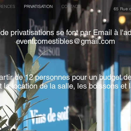
RENCES
PRIVATISATION
CONTACT
65 Rue 
 privatisations se font par Email à l'a
eventcomestibles@gmail.com
 partir de 12 personnes pour un budget 
la location de la salle, les boissons et l