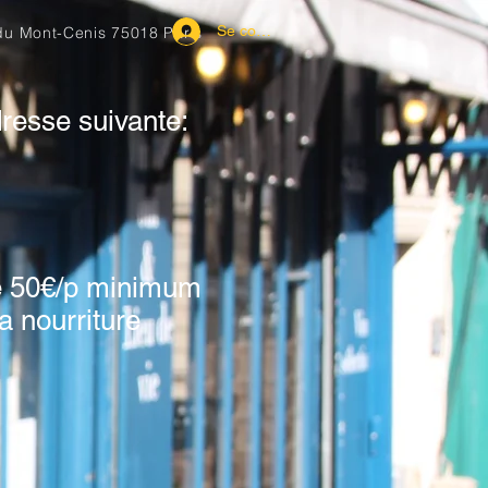
Se connecter
du Mont-Cenis 75018 Paris
dresse suivante:
de 50€/p minimum
a nourriture